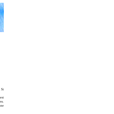
 Si
est
eu.
une