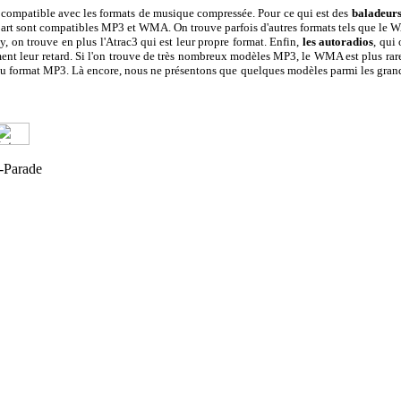
) compatible avec les formats de musique compressée. Pour ce qui est des
baladeur
part sont compatibles MP3 et WMA. On trouve parfois d'autres formats tels que le 
, on trouve en plus l'Atrac3 qui est leur propre format. Enfin,
les autoradios
, qui 
t leur retard. Si l'on trouve de très nombreux modèles MP3, le WMA est plus rare 
 au format MP3. Là encore, nous ne présentons que quelques modèles parmi les gran